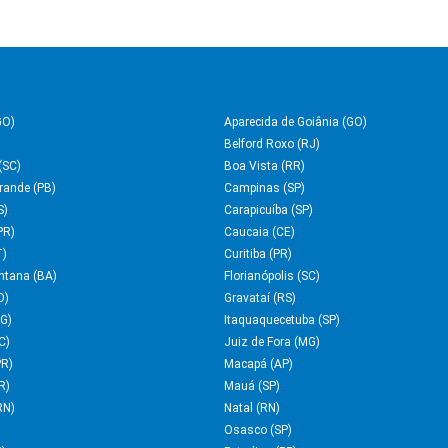
GO)
Aparecida de Goiânia (GO)
Belford Roxo (RJ)
(SC)
Boa Vista (RR)
rande (PB)
Campinas (SP)
S)
Carapicuíba (SP)
PR)
Caucaia (CE)
T)
Curitiba (PR)
antana (BA)
Florianópolis (SC)
O)
Gravataí (RS)
MG)
Itaquaquecetuba (SP)
C)
Juiz de Fora (MG)
PR)
Macapá (AP)
R)
Mauá (SP)
RN)
Natal (RN)
Osasco (SP)