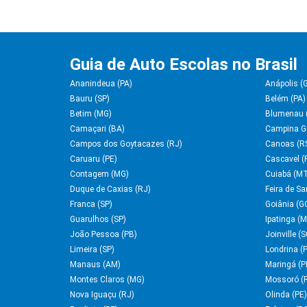
Guia de Auto Escolas no Brasil
Ananindeua (PA)
Anápolis (
Bauru (SP)
Belém (PA)
Betim (MG)
Blumenau 
Camaçari (BA)
Campina G
Campos dos Goytacazes (RJ)
Canoas (R
Caruaru (PE)
Cascavel (
Contagem (MG)
Cuiabá (M
Duque de Caxias (RJ)
Feira de S
Franca (SP)
Goiânia (G
Guarulhos (SP)
Ipatinga (
João Pessoa (PB)
Joinville (S
Limeira (SP)
Londrina (
Manaus (AM)
Maringá (P
Montes Claros (MG)
Mossoró (
Nova Iguaçu (RJ)
Olinda (PE)